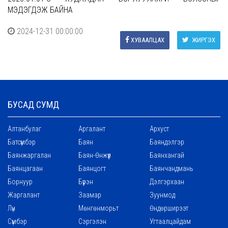
МЭДЭГДЭЖ БАЙНА
2024-12-31 00:00:00
ХУВААЛЦАХ
ЖИРГЭХ
БУСАД СУМД
Алтанбулаг
Аргалант
Архуст
Батсүмбэр
Баян
Баяндэлгэр
Баянжаргалан
Баян-Өнжүүл
Баянхангай
Баянцагаан
Баянцогт
Баянчандмань
Борнуур
Бүрэн
Дэлгэрхаан
Жаргалант
Заамар
Зуунмод
Лүн
Мөнгөнморьт
Өндөрширээт
Сүмбэр
Сэргэлэн
Угтаалцайдам