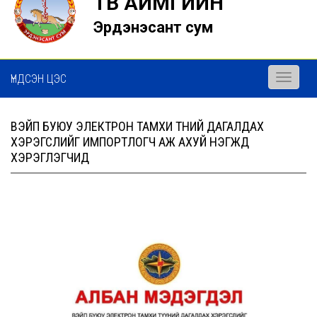
ТӨВ АЙМГИЙН
Эрдэнэсант сум
ҮНДСЭН ЦЭС
Toggle
navigati
ВЭЙП БУЮУ ЭЛЕКТРОН ТАМХИ ТҮҮНИЙ ДАГАЛДАХ
ХЭРЭГСЛИЙГ ИМПОРТЛОГЧ АЖ АХУЙ НЭГЖҮҮД
ХЭРЭГЛЭГЧИД