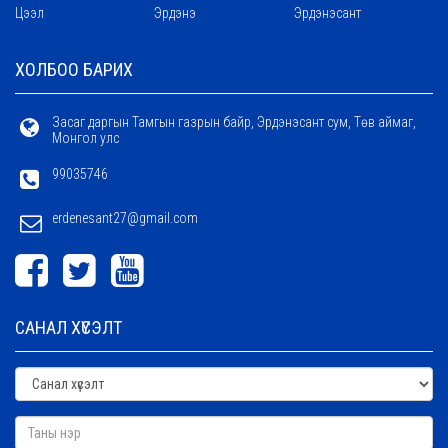
Цээл
Эрдэнэ
Эрдэнэсант
ХОЛБОО БАРИХ
Засаг даргын Тамгын газрын байр, Эрдэнэсант сум, Төв аймаг,
Монгол улс
99035746
erdenesant27@gmail.com
САНАЛ ХҮСЭЛТ