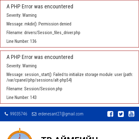
A PHP Error was encountered
Severity: Warning
Message: mkdir(): Permission denied
Filename: drivers/Session_files_driver.php
Line Number: 136
A PHP Error was encountered
Severity: Warning
Message: session_start(): Failed to initialize storage module: user (path:
/var/cpanel/php/sessions/alt-php54)
Filename: Session/Session.php
Line Number: 143
99035746
erdenesant27@gmail.com