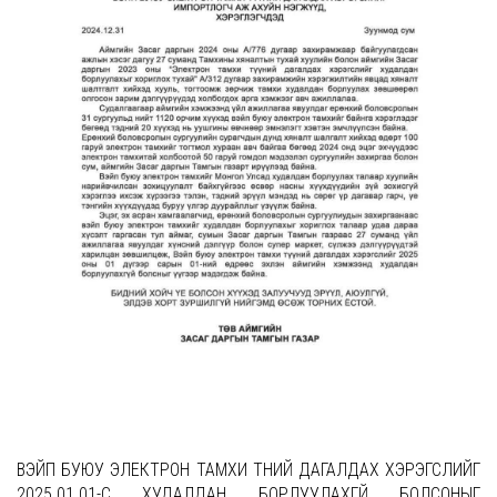
ВЭЙП БУЮУ ЭЛЕКТРОН ТАМХИ ТҮҮНИЙ ДАГАЛДАХ ХЭРЭГСЛИЙГ
2025.01.01-С ХУДАЛДАН БОРЛУУЛАХГҮЙ БОЛСОНЫГ