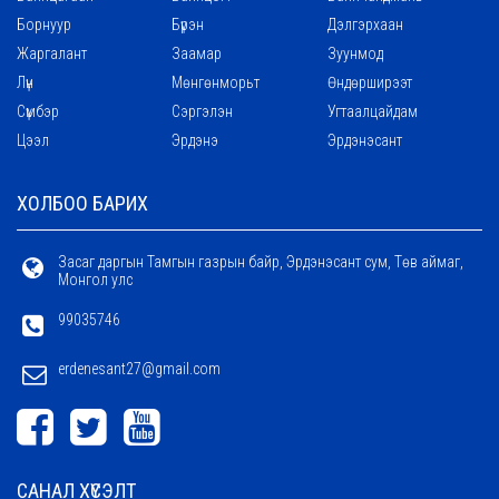
Борнуур
Бүрэн
Дэлгэрхаан
Жаргалант
Заамар
Зуунмод
Лүн
Мөнгөнморьт
Өндөрширээт
Сүмбэр
Сэргэлэн
Угтаалцайдам
Цээл
Эрдэнэ
Эрдэнэсант
ХОЛБОО БАРИХ
Засаг даргын Тамгын газрын байр, Эрдэнэсант сум, Төв аймаг,
Монгол улс
99035746
erdenesant27@gmail.com
САНАЛ ХҮСЭЛТ