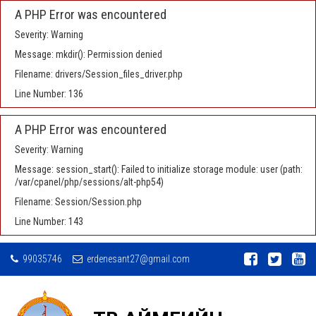
A PHP Error was encountered
Severity: Warning
Message: mkdir(): Permission denied
Filename: drivers/Session_files_driver.php
Line Number: 136
A PHP Error was encountered
Severity: Warning
Message: session_start(): Failed to initialize storage module: user (path:
/var/cpanel/php/sessions/alt-php54)
Filename: Session/Session.php
Line Number: 143
99035746
erdenesant27@gmail.com