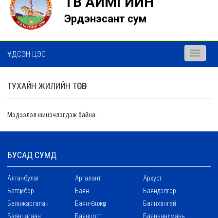
ТӨВ АЙМГИЙН
Эрдэнэсант сум
ҮНДСЭН ЦЭС
Toggle
navigati
ТУХАЙН ЖИЛИЙН ТӨСӨВ
Мэдээлэл шинэчлэгдэж байна ...
БУСАД СУМД
Алтанбулаг
Аргалант
Архуст
Батсүмбэр
Баян
Баяндэлгэр
Баянжаргалан
Баян-Өнжүүл
Баянхангай
Баянцагаан
Баянцогт
Баянчандмань