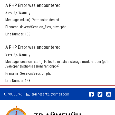
A PHP Error was encountered
Severity: Warning
Message: mkdir(): Permission denied
Filename: drivers/Session_files_driver.php
Line Number: 136
A PHP Error was encountered
Severity: Warning
Message: session_start(): Failed to initialize storage module: user (path:
/var/cpanel/php/sessions/alt-php54)
Filename: Session/Session.php
Line Number: 143
99035746
erdenesant27@gmail.com