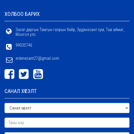
ХОЛБОО БАРИХ
Засаг даргын Тамгын газрын байр, Эрдэнэсант сум, Төв аймаг,
Монгол улс
99035746
erdenesant27@gmail.com
САНАЛ ХҮСЭЛТ