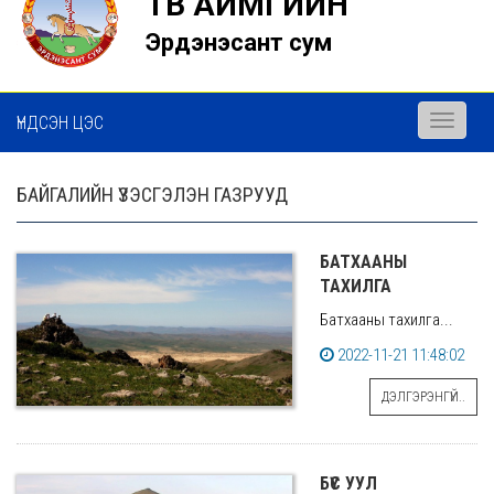
ТӨВ АЙМГИЙН
Эрдэнэсант сум
ҮНДСЭН ЦЭС
Toggle
navigati
БАЙГАЛИЙН ҮЗЭСГЭЛЭН ГАЗРУУД
БАТХААНЫ
ТАХИЛГА
Батхааны тахилга...
2022-11-21 11:48:02
ДЭЛГЭРЭНГҮЙ..
БҮС УУЛ