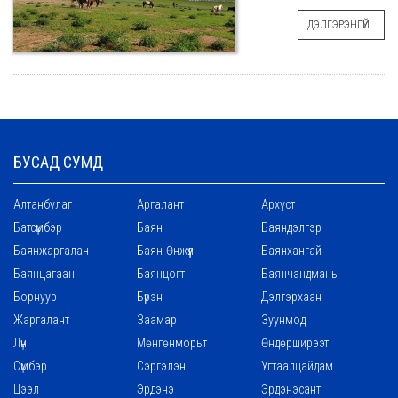
ДЭЛГЭРЭНГҮЙ..
БУСАД СУМД
Алтанбулаг
Аргалант
Архуст
Батсүмбэр
Баян
Баяндэлгэр
Баянжаргалан
Баян-Өнжүүл
Баянхангай
Баянцагаан
Баянцогт
Баянчандмань
Борнуур
Бүрэн
Дэлгэрхаан
Жаргалант
Заамар
Зуунмод
Лүн
Мөнгөнморьт
Өндөрширээт
Сүмбэр
Сэргэлэн
Угтаалцайдам
Цээл
Эрдэнэ
Эрдэнэсант