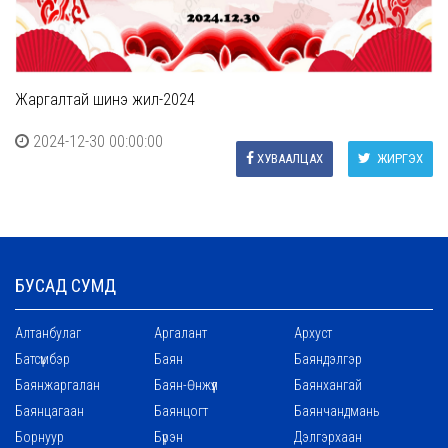
Жаргалтай шинэ жил-2024
2024-12-30 00:00:00
ХУВААЛЦАХ
ЖИРГЭХ
БУСАД СУМД
Алтанбулаг
Аргалант
Архуст
Батсүмбэр
Баян
Баяндэлгэр
Баянжаргалан
Баян-Өнжүүл
Баянхангай
Баянцагаан
Баянцогт
Баянчандмань
Борнуур
Бүрэн
Дэлгэрхаан