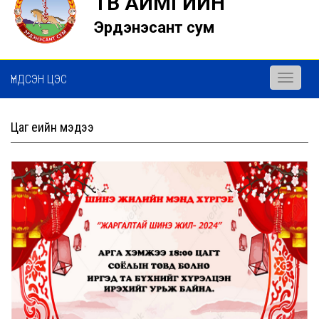
ТӨВ АЙМГИЙН
Эрдэнэсант сум
ҮНДСЭН ЦЭС
Toggle
navigati
Цаг үеийн мэдээ