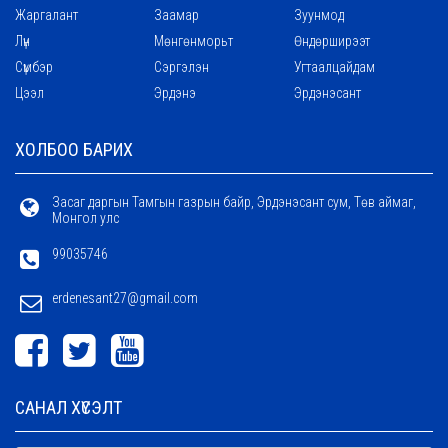
Жаргалант
Заамар
Зуунмод
Лүн
Мөнгөнморьт
Өндөрширээт
Сүмбэр
Сэргэлэн
Угтаалцайдам
Цээл
Эрдэнэ
Эрдэнэсант
ХОЛБОО БАРИХ
Засаг даргын Тамгын газрын байр, Эрдэнэсант сум, Төв аймаг,
Монгол улс
99035746
erdenesant27@gmail.com
САНАЛ ХҮСЭЛТ