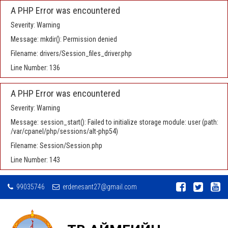
A PHP Error was encountered
Severity: Warning
Message: mkdir(): Permission denied
Filename: drivers/Session_files_driver.php
Line Number: 136
A PHP Error was encountered
Severity: Warning
Message: session_start(): Failed to initialize storage module: user (path:
/var/cpanel/php/sessions/alt-php54)
Filename: Session/Session.php
Line Number: 143
99035746
erdenesant27@gmail.com