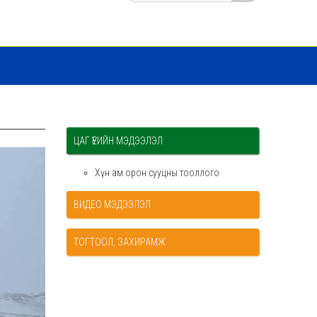
ЦАГ ҮЕИЙН МЭДЭЭЛЭЛ
Хүн ам орон сууцны тооллого
ВИДЕО МЭДЭЭЛЭЛ
ТОГТООЛ, ЗАХИРАМЖ