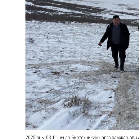
2025 оны 03.11 ны өдөр Биотехникийн арга хэмжээ авч