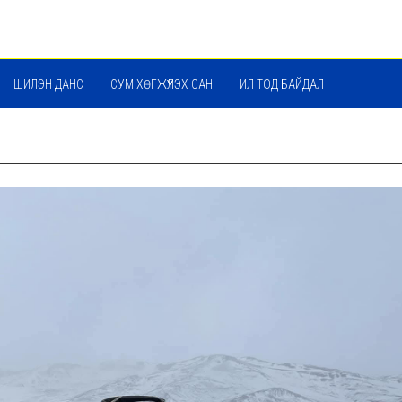
ШИЛЭН ДАНС
СУМ ХӨГЖҮҮЛЭХ САН
ИЛ ТОД БАЙДАЛ