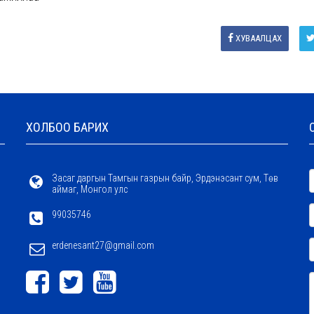
ХУВААЛЦАХ
ХОЛБОО БАРИХ
Засаг даргын Тамгын газрын байр, Эрдэнэсант сум, Төв
аймаг, Монгол улс
99035746
erdenesant27@gmail.com