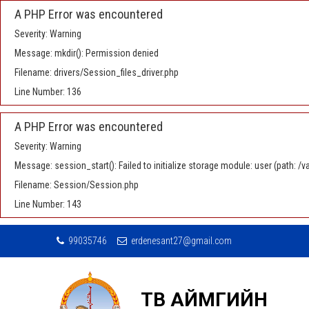
A PHP Error was encountered
Severity: Warning
Message: mkdir(): Permission denied
Filename: drivers/Session_files_driver.php
Line Number: 136
A PHP Error was encountered
Severity: Warning
Message: session_start(): Failed to initialize storage module: user (path: 
Filename: Session/Session.php
Line Number: 143
99035746
erdenesant27@gmail.com
ТӨВ АЙМГИЙН