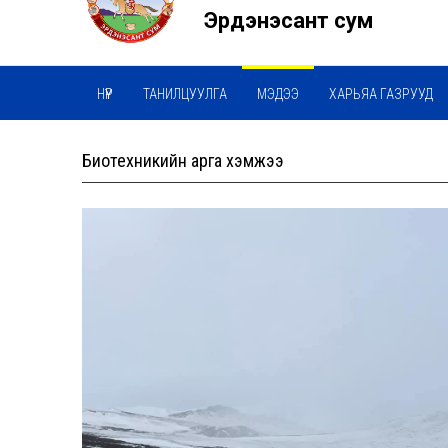
Эрдэнэсант сум
НҮҮР
ТАНИЛЦУУЛГА
МЭДЭЭ
ХАРЬЯА ГАЗРУУД
Биотехникийн арга хэмжээ