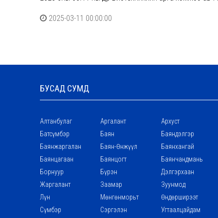
2025-03-11 00:00:00
БУСАД СУМД
Алтанбулаг
Аргалант
Архуст
Батсүмбэр
Баян
Баяндэлгэр
Баянжаргалан
Баян-Өнжүүл
Баянхангай
Баянцагаан
Баянцогт
Баянчандмань
Борнуур
Бүрэн
Дэлгэрхаан
Жаргалант
Заамар
Зуунмод
Лүн
Мөнгөнморьт
Өндөрширээт
Сүмбэр
Сэргэлэн
Угтаалцайдам